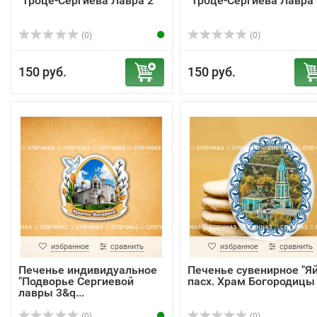
"Троце-Сергиева Лавра 2"
"Троце-Сергиева Лавра 
(0)
(0)
150 руб.
150 руб.
избранное
сравнить
избранное
сравнить
Печенье индивидуальное
Печенье сувенирное "Я
"Подворье Сергиевой
пасх. Храм Богородицы 
лавры 3&q...
(0)
(0)