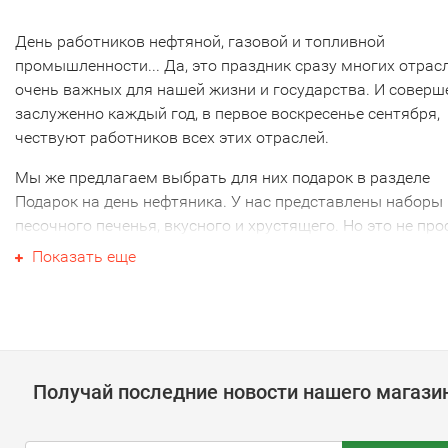
День работников нефтяной, газовой и топливной
промышленности... Да, это праздник сразу многих отрасл
очень важных для нашей жизни и государства. И соверш
заслуженно каждый год, в первое воскресенье сентября,
чествуют работников всех этих отраслей.
Мы же предлагаем выбрать для них подарок в разделе
Подарок на день нефтяника. У нас представлены наборы 
песочного печенья, вкусного и хрустящего. Но это не про
печенье, а полноценный подарок с уникальным дизайном
Показать еще
поверхности печенья.
Наборы подойдут как для личного поздравления, так и д
корпоративного подарка. На печенье можно нанести лю
изображение (например, логотип или имена сотрудников)
Такой набор станет отличным способом представить ва
Получай последние новости нашего магази
фирму на выставке или выделить ее на переговорах. На
красиво упакованы и по вашему желанию дополняются