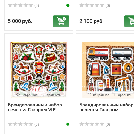
(0)
(0)
5 000 руб.
2 100 руб.
избранное
сравнить
избранное
сравнить
Брендированный набор
Брендированный набор
печенья Газпром VIP
печенья Газпром
(0)
(0)