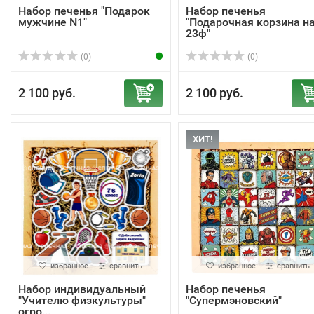
Набор печенья "Подарок
Набор печенья
мужчине N1"
"Подарочная корзина н
23ф"
(0)
(0)
2 100 руб.
2 100 руб.
ХИТ!
избранное
сравнить
избранное
сравнить
Набор индивидуальный
Набор печенья
"Учителю физкультуры"
"Супермэновский"
огро...