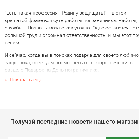
"Есть такая профессия - Родину защищать!" - в этой
крылатой фразе вся суть работы пограничника. Работы,
службы... Назвать можно как угодно. Одно останется - эт
большой труд и огромная ответственность. И мы этот тр
ценим.
И сейчас, когда вы в поисках подарка для своего любимо
защитника, советуем посмотреть на наборы печенья в
разделе Подарок на День пограничника.
Показать еще
Наборы подойдут как для личного поздравления, так и д
корпоративного подарка. На печенье можно нанести лю
изображение (например, логотип или имена сотрудников)
Наборы красиво упакованы и по вашему желанию
дополняются поздравительной открыткой в том же стиле
Получай последние новости нашего магази
Такой подарок подарит только положительные эмоции и
оставит о себе приятную память.