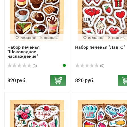
избранное
сравнить
избранное
сравнить
Набор печенья
Набор печенья "Лав Ю"
"Шоколадное
наслаждение"
(0)
(0)
820 руб.
820 руб.