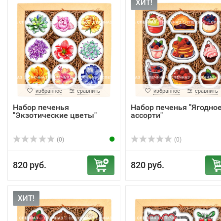
ХИТ!
избранное
сравнить
избранное
сравнить
Набор печенья
Набор печенья "Ягодное
"Экзотические цветы"
ассорти"
(0)
(0)
820 руб.
820 руб.
ХИТ!