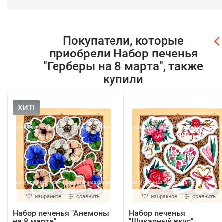
Покупатели, которые
приобрели Набор печенья
"Герберы на 8 марта", также
купили
ХИТ!
избранное
сравнить
избранное
сравнить
Набор печенья "Анемоны
Набор печенья
на 8 марта"
"Шикарный вкус"