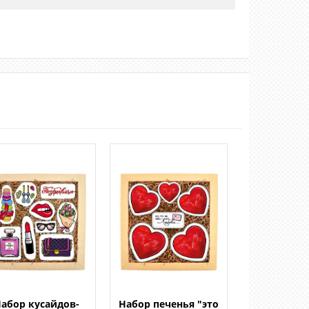
абор кусайдов-
Набор печенья "это