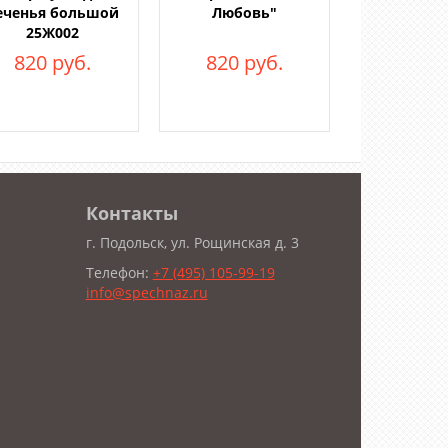
еченья большой
Любовь"
25Ж002
820 руб.
820 руб.
Контакты
г. Подольск, ул. Рощинская д. 3
Телефон:
+7 (495) 105-99-19
info@spechnaz.ru