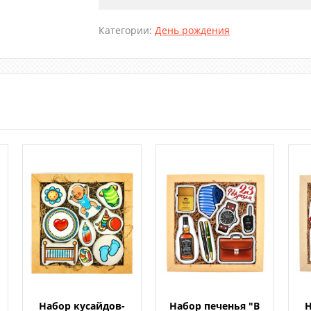
Категории:
День рождения
Набор кусайдов-
Набор печенья "В
Н