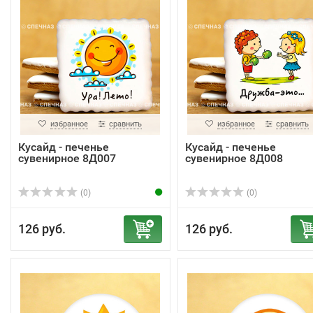
избранное
сравнить
избранное
сравнить
Кусайд - печенье
Кусайд - печенье
сувенирное 8Д007
сувенирное 8Д008
(0)
(0)
126 руб.
126 руб.