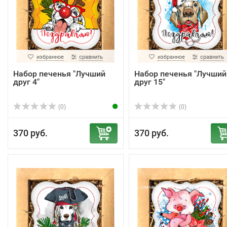
избранное
сравнить
избранное
сравнить
Набор печенья "Лучший
Набор печенья "Лучший
друг 4"
друг 15"
(0)
(0)
370 руб.
370 руб.