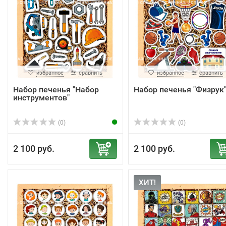
избранное
сравнить
избранное
сравнить
Набор печенья "Набор
Набор печенья "Физрук
инструментов"
(0)
(0)
2 100 руб.
2 100 руб.
ХИТ!