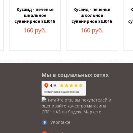
Кусайд - печенье
Кусайд - печенье
К
школьное
школьное
сувенирное 8Ш015
сувенирное 8Ш016
с
160 руб.
160 руб.
Мы в социальных сетях
VKontakte