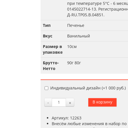
при температуре 5°С - 6 меся
0145022714-13. Регистрацион
Д-RU.TP05.B.04851.
Тип
Печенье
Вкус
Ванильный
Размер в
10см
упаковке
Брутто-
90г 80г
Нетто
Индивидуальный дизайн (+
1 000 руб.
)
-
+
Артикул: 12263
Внесём любые изменения в набор по