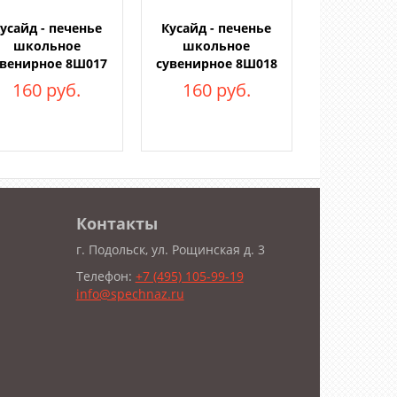
усайд - печенье
Кусайд - печенье
школьное
школьное
увенирное 8Ш017
сувенирное 8Ш018
160 руб.
160 руб.
Контакты
г. Подольск, ул. Рощинская д. 3
Телефон:
+7 (495) 105-99-19
info@spechnaz.ru