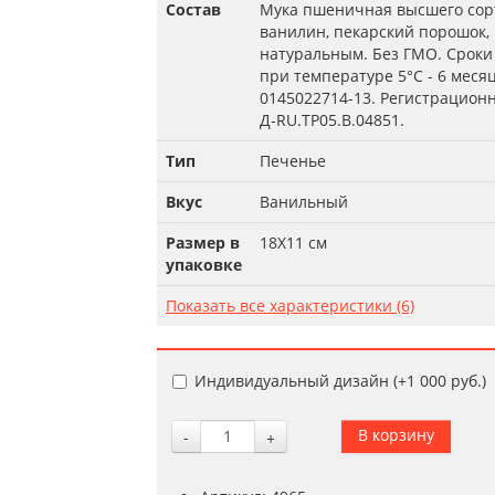
Состав
Мука пшеничная высшего сорта
ванилин, пекарский порошок,
натуральным. Без ГМО. Сроки 
при температуре 5°С - 6 меся
0145022714-13. Регистрацион
Д-RU.TP05.B.04851.
Тип
Печенье
Вкус
Ванильный
Размер в
18Х11 см
упаковке
Показать все характеристики (6)
Индивидуальный дизайн (+
1 000 руб.
)
-
+