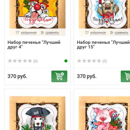
избранное
сравнить
избранное
сравнить
Набор печенья "Лучший
Набор печенья "Лучший
друг 4"
друг 15"
(0)
(0)
370 руб.
370 руб.