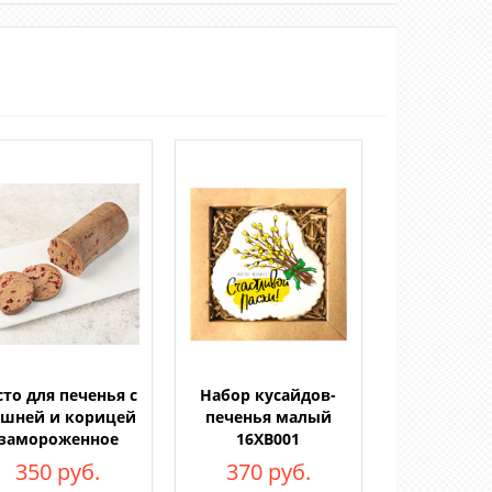
сто для печенья с
Набор кусайдов-
шней и корицей
печенья малый
замороженное
16ХВ001
350 руб.
370 руб.