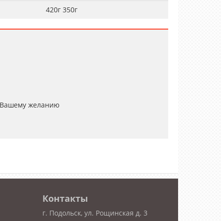
420г 350г
 Вашему желанию
Контакты
г. Подольск, ул. Рощинская д. 3