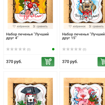
избранное
сравнить
избранное
сравнить
Набор печенья "Лучший
Набор печенья "Лучший
друг 4"
друг 15"
(0)
(0)
370 руб.
370 руб.