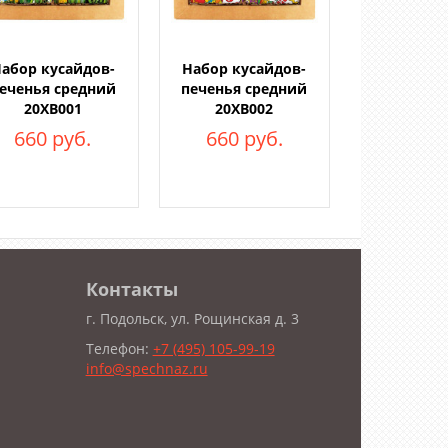
абор кусайдов-
Набор кусайдов-
еченья средний
печенья средний
20ХВ001
20ХВ002
660 руб.
660 руб.
Контакты
г. Подольск, ул. Рощинская д. 3
Телефон:
+7 (495) 105-99-19
info@spechnaz.ru