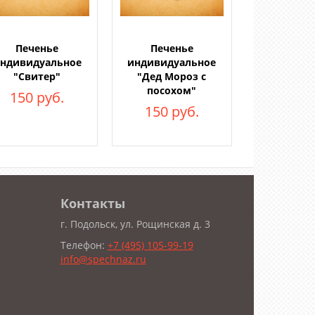
Печенье
Печенье
ндивидуальное
индивидуальное
"Свитер"
"Дед Мороз с
посохом"
150 руб.
150 руб.
Контакты
г. Подольск, ул. Рощинская д. 3
Телефон:
+7 (495) 105-99-19
info@spechnaz.ru