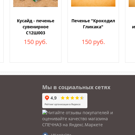
Кусайд - печенье
Печенье "Крокодил
сувенирное
Гликака"
и
С12Ш003
150 руб.
150 руб.
Мы в социальных сетях