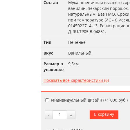
Состав
Мука пшеничная высшего сорта
ванилин, пекарский порошок,
натуральным. Без ГМО. Сроки 
при температуре 5°С - 6 меся
0145022714-13. Регистрацион
Д-RU.TP05.B.04851.
Тип
Печенье
Вкус
Ванильный
Размер в
9,5см
упаковке
Показать все характеристики (6)
Индивидуальный дизайн (+
1 000 руб.
)
-
+