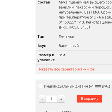
Состав
Мука пшеничная высшего сорта
ванилин, пекарский порошок,
натуральным. Без ГМО. Сроки 
при температуре 5°С - 6 меся
0145022714-13. Регистрацион
Д-RU.TP05.B.04851.
Тип
Печенье
Вкус
Ванильный
Размер в
8см
упаковке
Показать все характеристики (6)
Индивидуальный дизайн (+
1 000 руб.
)
-
+