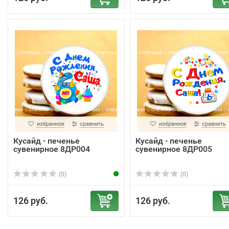
избранное
сравнить
избранное
сравнить
Кусайд - печенье
Кусайд - печенье
сувенирное 8ДР004
сувенирное 8ДР005
(0)
(0)
126 руб.
126 руб.