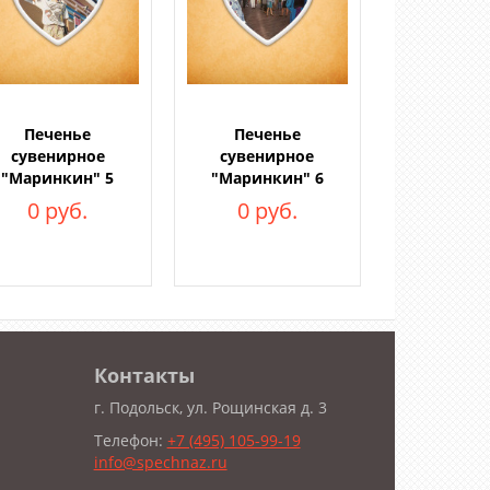
Печенье
Печенье
сувенирное
сувенирное
"Маринкин" 5
"Маринкин" 6
0 руб.
0 руб.
Контакты
г. Подольск, ул. Рощинская д. 3
Телефон:
+7 (495) 105-99-19
info@spechnaz.ru