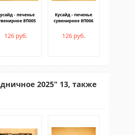
усайд - печенье
Кусайд - печенье
увенирное 8П005
сувенирное 8П006
126 руб.
126 руб.
дничное 2025" 13, также