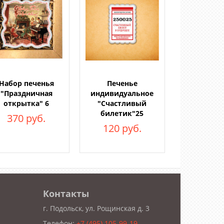
Набор печенья
Печенье
"Праздничная
индивидуальное
открытка" 6
"Счастливый
билетик"25
370 руб.
120 руб.
Контакты
г. Подольск, ул. Рощинская д. 3
Телефон:
+7 (495) 105-99-19