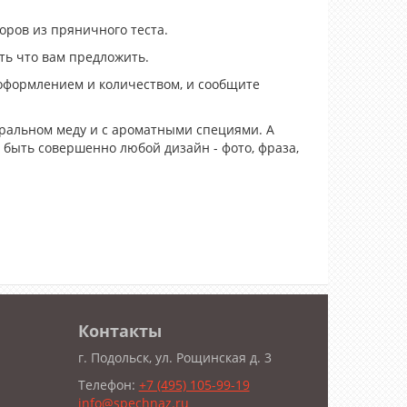
оров из пряничного теста.
сть что вам предложить.
 оформлением и количеством, и сообщите
уральном меду и с ароматными специями. А
 быть совершенно любой дизайн - фото, фраза,
Контакты
г. Подольск, ул. Рощинская д. 3
Телефон:
+7 (495) 105-99-19
info@spechnaz.ru