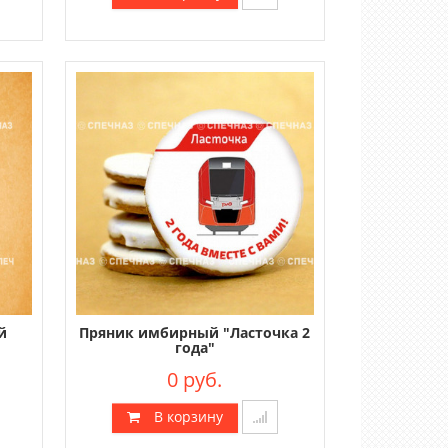
й
Пряник имбирный "Ласточка 2
года"
0 руб.
В корзину