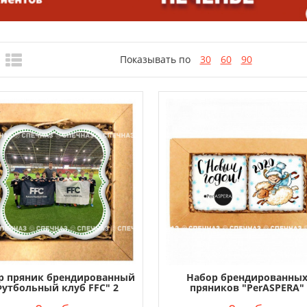
Показывать по
30
60
90
р пряник брендированный
Набор брендированны
Футбольный клуб FFC" 2
пряников "PerASPERA"