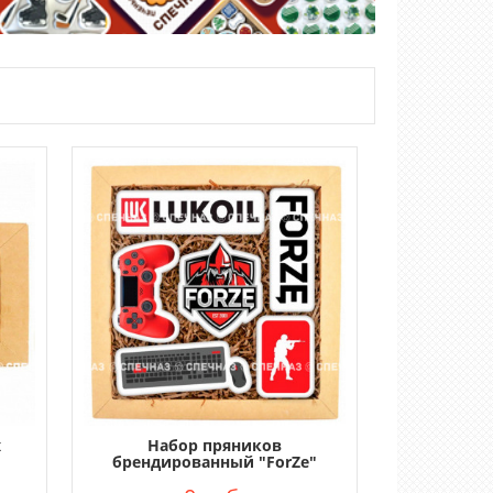
х
Набор пряников
брендированный "ForZe"