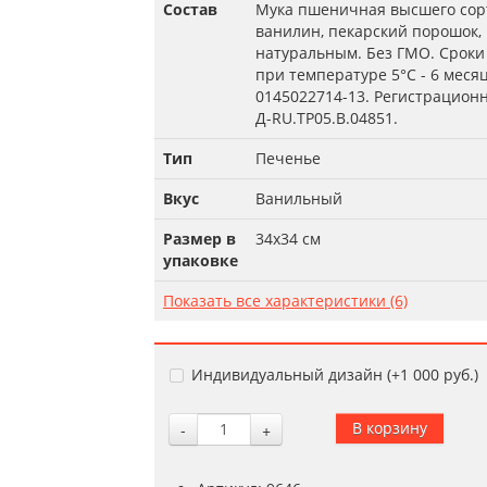
Состав
Мука пшеничная высшего сорта
ванилин, пекарский порошок,
натуральным. Без ГМО. Сроки 
при температуре 5°С - 6 меся
0145022714-13. Регистрацион
Д-RU.TP05.B.04851.
Тип
Печенье
Вкус
Ванильный
Размер в
34х34 см
упаковке
Показать все характеристики (6)
Индивидуальный дизайн (+
1 000 руб.
)
-
+