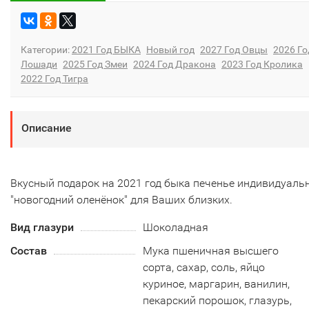
Категории:
2021 Год БЫКА
Новый год
2027 Год Овцы
2026 Го
Лошади
2025 Год Змеи
2024 Год Дракона
2023 Год Кролика
2022 Год Тигра
Описание
Вкусный подарок на 2021 год быка печенье индивидуаль
"новогодний оленёнок" для Ваших близких.
Вид глазури
Шоколадная
Состав
Мука пшеничная высшего
сорта, сахар, соль, яйцо
куриное, маргарин, ванилин,
пекарский порошок, глазурь,